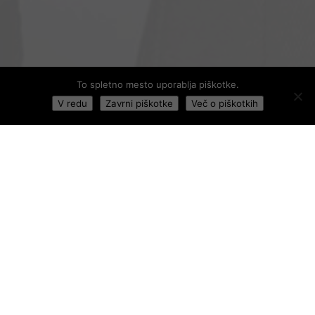
To spletno mesto uporablja piškotke.
V redu
Zavrni piškotke
Več o piškotkih
Sva Andrej in Valerija, fotografa, ki prihajava iz
Miklavža na Dravskem polju.
Ukvarjava se z fotografiranjem nosečnic,
novorojenčkov, otrok, družin, boudoir, pari, poroke,
krsti in ostali dogodki.
Najina prva ljubezen je družina. Od tod tudi izhaja
ime
A
ndrej
V
alerija
A
ney
I
an. Presrečna sva za dva