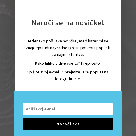
O NAS
Naroči se na novičke!
PONUDBA
Tedensko pošiljava novičke, med katerimi se
znajdejo tudi nagradne igre in posebni popusti
za najine storitve.
KONTAKT
Kako lahko vidite vse to? Preprosto!
Vpišite svoj e-mail in prejmite 10% popust na
fotografiranje.
Naroči se!