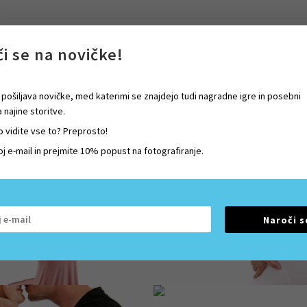
i se na novičke!
pošiljava novičke, med katerimi se znajdejo tudi nagradne igre in posebni
 najine storitve.
o vidite vse to? Preprosto!
oj e-mail in prejmite 10% popust na fotografiranje.
Naroči s