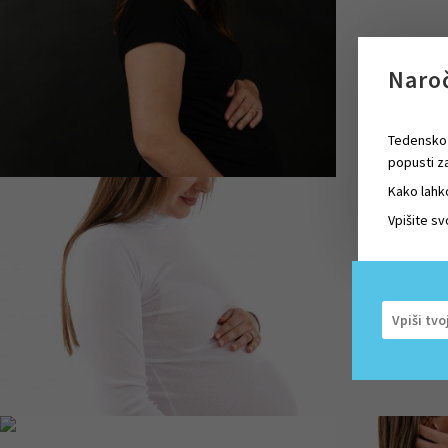
Naroč
Tedensko 
popusti za
Kako lahk
Vpišite sv